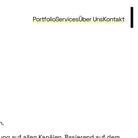
Portfolio
Services
Über Uns
Kontakt
Portfolio
Services
Über Uns
Kontakt
. 
ng auf allen Kanälen. Basierend auf dem 